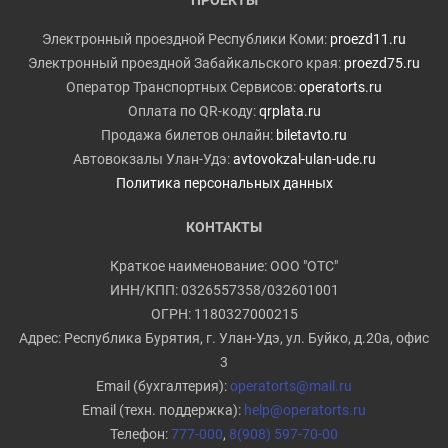
ПРОЕКТЫ
Электронный проездной Республики Коми:
proezd11.ru
Электронный проездной Забайкальского края:
proezd75.ru
Оператор Транспортных Сервисов:
operatorts.ru
Оплата по QR-коду:
qrplata.ru
Продажа билетов онлайн:
biletavto.ru
Автовокзалы Улан-Удэ:
avtovokzal-ulan-ude.ru
Политика персональных данных
КОНТАКТЫ
Краткое наименование: ООО "ОТС"
ИНН/КПП: 0326557358/032601001
ОГРН: 1180327000215
Адрес: Республика Бурятия, г. Улан-Удэ, ул. Буйко, д.20а, офис
3
Email (бухгалтерия):
operatorts@mail.ru
Email (техн. поддержка):
help@operatorts.ru
Телефон:
777-000
,
8(908) 597-70-00