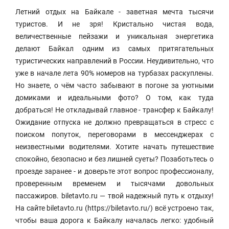
Летний отдых на Байкале - заветная мечта тысячи
туристов. И не зря! Кристально чистая вода,
величественные пейзажи и уникальная энергетика
делают Байкал одним из самых притягательных
туристических направлений в России. Неудивительно, что
уже в начале лета 90% номеров на турбазах раскуплены.
Но знаете, о чём часто забывают в погоне за уютными
домиками и идеальными фото? О том, как туда
добраться! Не откладывай главное - трансфер к Байкалу!
Ожидание отпуска не должно превращаться в стресс с
поиском попуток, переговорами в мессенджерах с
неизвестными водителями. Хотите начать путешествие
спокойно, безопасно и без лишней суеты? Позаботьтесь о
проезде заранее - и доверьте этот вопрос профессионалу,
проверенным временем и тысячами довольных
пассажиров. biletavto.ru — твой надежный путь к отдыху!
На сайте biletavto.ru (https://biletavto.ru/) всё устроено так,
чтобы ваша дорога к Байкалу началась легко: удобный